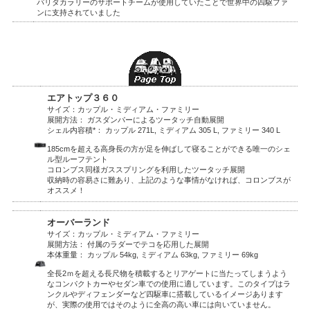
パリダカラリーのサポートチームが使用していたことで世界中の四駆ファ
ンに支持されていました
エアトップ３６０
サイズ：カップル・ミディアム・ファミリー
展開方法： ガスダンパーによるツータッチ自動展開
シェル内容積*： カップル 271L, ミディアム 305 L, ファミリー 340 L
185cmを超える高身長の方が足を伸ばして寝ることができる唯一のシェ
ル型ルーフテント
コロンブス同様ガススプリングを利用したツータッチ展開
収納時の容易さに難あり、上記のような事情がなければ、コロンブスが
オススメ！
オーバーランド
サイズ：カップル・ミディアム・ファミリー
展開方法： 付属のラダーでテコを応用した展開
本体重量： カップル 54kg, ミディアム 63kg, ファミリー 69kg
全長2ｍを超える長尺物を積載するとリアゲートに当たってしまうよう
なコンパクトカーやセダン車での使用に適しています。このタイプはラ
ンクルやディフェンダーなど四駆車に搭載しているイメージあります
が、実際の使用ではそのように全高の高い車には向いていません。