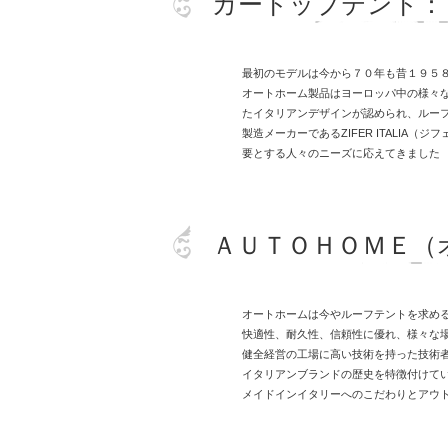
カートップテント：
最初のモデルは今から７０年も昔１９５
オートホーム製品はヨーロッパ中の様々
たイタリアンデザインが認められ、ルー
製造メーカーであるZIFER ITALI
要とする人々のニーズに応えてきました
ＡＵＴＯＨＯＭＥ（
オートホームは今やルーフテントを求め
快適性、耐久性、信頼性に優れ、様々な
健全経営の工場に高い技術を持った技術
イタリアンブランドの歴史を特徴付けて
メイドインイタリーへのこだわりとアウト