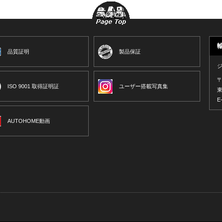
品質証明
製品保証
〒
ISO 9001 取得証明証
ユーザー搭載写真集
東
E
AUTOHOME動画