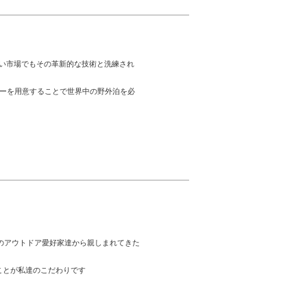
い市場でもその革新的な技術と洗練され
サリーを用意することで世界中の野外泊を必
のアウトドア愛好家達から親しまれてきた
ことが私達のこだわりです