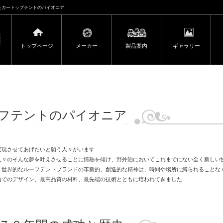
たカートップテントのパイオニア
トップページ
メーカー
製品案内
ギャラリー
：ルーフテントのパイオニア
実現させてあげたいと願う人々がいます
人々のそんな夢を叶えさせることに情熱を傾け、野外泊においてこれまでにない全く新しい
う世界的なルーフテントブランドの革新的、創造的な精神は、時間や場所に縛られることな
内でのデザイン、最高品質の材料、最先端の技術とともに培われてきました