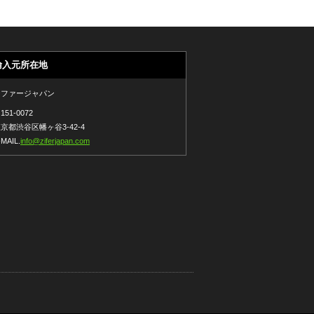
輸入元所在地
ジファージャパン
151-0072
京都渋谷区幡ヶ谷3-42-4
-MAIL.
info@ziferjapan.com