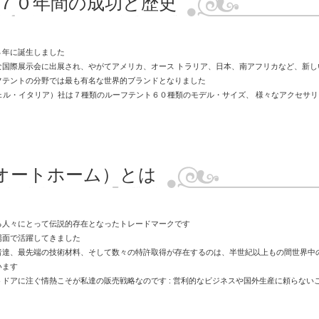
７０年間の成功と歴史
８年に誕生しました
な国際展示会に出展され、やがてアメリカ、オース トラリア、日本、南アフリカなど、新し
フテントの分野では最も有名な世界的ブランドとなりました
A（ジフェル・イタリア）社は７種類のルーフテント６０種類のモデル・サイズ、 様々なアクセ
オートホーム）とは
る人々にとって伝説的存在となったトレードマークです
場面で活躍してきました
者達、最先端の技術材料、そして数々の特許取得が存在するのは、半世紀以上もの間世界中
います
ドアに注ぐ情熱こそが私達の販売戦略なのです : 営利的なビジネスや国外生産に頼らない